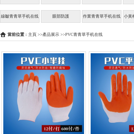
線皺青青草手机在线
眼部防護
作業青青草手机在线
小黃
當前位置 :
主頁
>>
產品展示
>>
PVC青青草手机在线