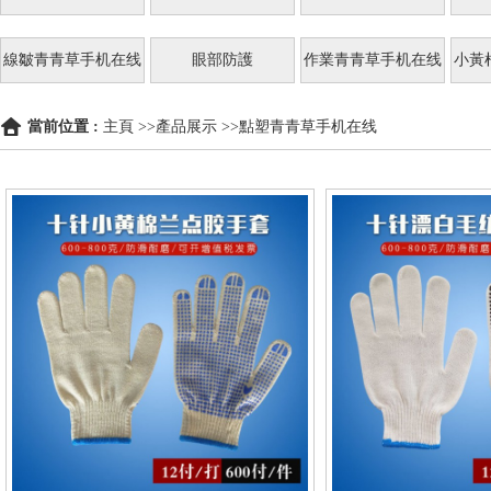
線皺青青草手机在线
眼部防護
作業青青草手机在线
小黃
當前位置 :
主頁
>>
產品展示
>>
點塑青青草手机在线